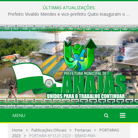
ÚLTIMAS ATUALIZAÇÕES:
Prefeito Vivaldo Mendes e vice-prefeito Quito inauguram o CAPS e fortalecem a saúde pública em Anajás.
MENU
»
»
»
Home
Publicações Oficiais
Portarias
PORTARIAS
»
2023
PORTARIA N°3121-2023 – SEMAD-PMA