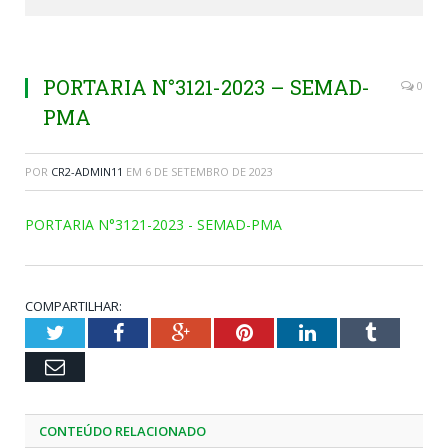
PORTARIA N°3121-2023 – SEMAD-
0
PMA
POR
CR2-ADMIN11
EM
6 DE SETEMBRO DE 2023
PORTARIA N°3121-2023 - SEMAD-PMA
COMPARTILHAR:
Twitter
Facebook
Google+
Pinterest
LinkedIn
Tumblr
Email
CONTEÚDO RELACIONADO