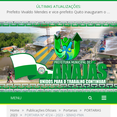
ÚLTIMAS ATUALIZAÇÕES:
Prefeito Vivaldo Mendes e vice-prefeito Quito inauguram o CAPS e fortalecem a saúde pública em Anajás.
MENU
»
»
»
Home
Publicações Oficiais
Portarias
PORTARIAS
»
2023
PORTARIA N° 4724 – 2023 – SEMAD-PMA