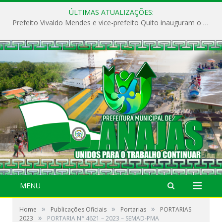
ÚLTIMAS ATUALIZAÇÕES:
Prefeito Vivaldo Mendes e vice-prefeito Quito inauguram o CAPS e fortalecem a saúde pública em Anajás.
MENU
»
»
»
Home
Publicações Oficiais
Portarias
PORTARIAS
»
2023
PORTARIA N° 4621 – 2023 – SEMAD-PMA