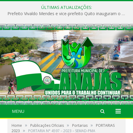
ÚLTIMAS ATUALIZAÇÕES:
Prefeito Vivaldo Mendes e vice-prefeito Quito inauguram o CAPS e fortalecem a saúde pública em Anajás.
MENU
»
»
»
Home
Publicações Oficiais
Portarias
PORTARIAS
»
2023
PORTARIA N° 4597 – 2023 – SEMAD-PMA