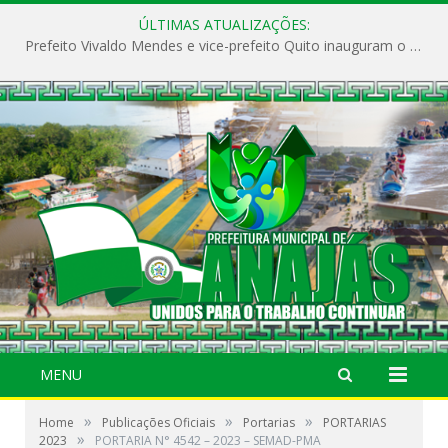
ÚLTIMAS ATUALIZAÇÕES:
Prefeito Vivaldo Mendes e vice-prefeito Quito inauguram o CAPS e fortalecem a saúde pública em Anajás.
MENU
»
»
»
Home
Publicações Oficiais
Portarias
PORTARIAS
»
2023
PORTARIA N° 4542 – 2023 – SEMAD-PMA