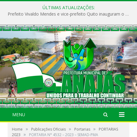
ÚLTIMAS ATUALIZAÇÕES:
Prefeito Vivaldo Mendes e vice-prefeito Quito inauguram o CAPS e fortalecem a saúde pública em Anajás.
MENU
»
»
»
Home
Publicações Oficiais
Portarias
PORTARIAS
»
2023
PORTARIA N° 4532 – 2023 – SEMAD-PMA