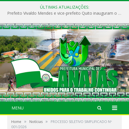
ÚLTIMAS ATUALIZAÇÕES:
Prefeito Vivaldo Mendes e vice-prefeito Quito inauguram o CAPS e fortalecem a saúde pública em Anajás.
MENU
»
»
Home
Notícias
PROCESSO SELETIVO SIMPLIFICADO Nº
001/2026