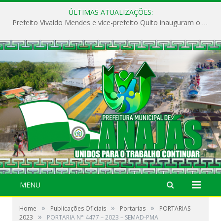
ÚLTIMAS ATUALIZAÇÕES:
Prefeito Vivaldo Mendes e vice-prefeito Quito inauguram o CAPS e fortalecem a saúde pública em Anajás.
MENU
»
»
»
Home
Publicações Oficiais
Portarias
PORTARIAS
»
2023
PORTARIA N° 4477 – 2023 – SEMAD-PMA