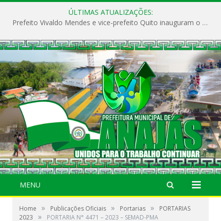
ÚLTIMAS ATUALIZAÇÕES:
Prefeito Vivaldo Mendes e vice-prefeito Quito inauguram o CAPS e fortalecem a saúde pública em Anajás.
MENU
»
»
»
Home
Publicações Oficiais
Portarias
PORTARIAS
»
2023
PORTARIA N° 4471 – 2023 – SEMAD-PMA