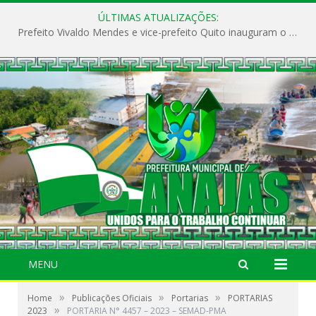
ÚLTIMAS ATUALIZAÇÕES:
Prefeito Vivaldo Mendes e vice-prefeito Quito inauguram o CAPS e fortalecem a saúde pública em Anajás.
MENU
»
»
»
Home
Publicações Oficiais
Portarias
PORTARIAS
»
2023
PORTARIA N° 4457 – 2023 – SEMAD-PMA