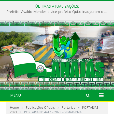
ÚLTIMAS ATUALIZAÇÕES:
Prefeito Vivaldo Mendes e vice-prefeito Quito inauguram o CAPS e fortalecem a saúde pública em Anajás.
MENU
»
»
»
Home
Publicações Oficiais
Portarias
PORTARIAS
»
2023
PORTARIA N° 4417 – 2023 – SEMAD-PMA