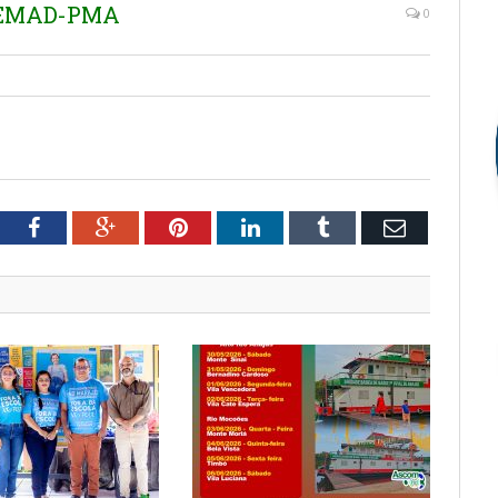
 SEMAD-PMA
0
tter
Facebook
Google+
Pinterest
LinkedIn
Tumblr
Email