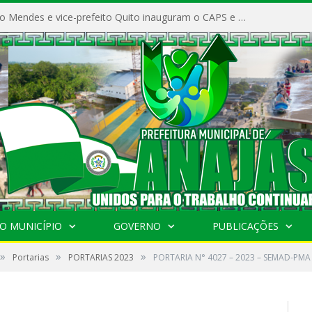
Prefeito Vivaldo Mendes e vice-prefeito Quito inauguram o CAPS e fortalecem a saúde pública em Anajás.
O MUNICÍPIO
GOVERNO
PUBLICAÇÕES
»
»
»
Portarias
PORTARIAS 2023
PORTARIA N° 4027 – 2023 – SEMAD-PMA