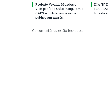
Prefeito Vivaldo Mendes e
DIA “D”
vice-prefeito Quito inauguram o
ESCOLAR 
CAPS e fortalecem a saúde
fora da 
pública em Anajás.
Os comentários estão fechados.