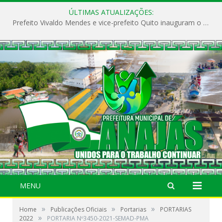
ÚLTIMAS ATUALIZAÇÕES:
Prefeito Vivaldo Mendes e vice-prefeito Quito inauguram o CAPS e fortalecem a saúde pública em Anajás.
MENU
»
»
»
Home
Publicações Oficiais
Portarias
PORTARIAS
»
2022
PORTARIA Nº3450-2021-SEMAD-PMA