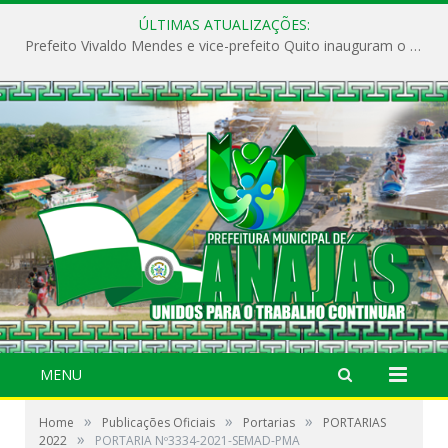
ÚLTIMAS ATUALIZAÇÕES:
Prefeito Vivaldo Mendes e vice-prefeito Quito inauguram o CAPS e fortalecem a saúde pública em Anajás.
MENU
»
»
»
Home
Publicações Oficiais
Portarias
PORTARIAS
»
2022
PORTARIA Nº3334-2021-SEMAD-PMA