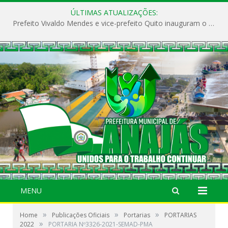
ÚLTIMAS ATUALIZAÇÕES:
Prefeito Vivaldo Mendes e vice-prefeito Quito inauguram o CAPS e fortalecem a saúde pública em Anajás.
MENU
»
»
»
Home
Publicações Oficiais
Portarias
PORTARIAS
»
2022
PORTARIA Nº3326-2021-SEMAD-PMA