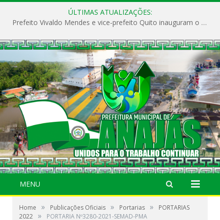
ÚLTIMAS ATUALIZAÇÕES:
Prefeito Vivaldo Mendes e vice-prefeito Quito inauguram o CAPS e fortalecem a saúde pública em Anajás.
MENU
»
»
»
Home
Publicações Oficiais
Portarias
PORTARIAS
»
2022
PORTARIA Nº3280-2021-SEMAD-PMA