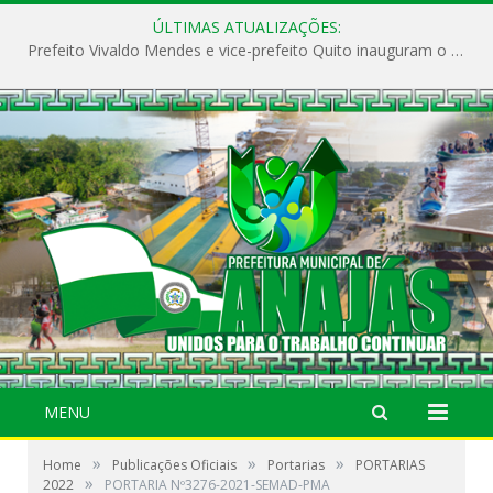
ÚLTIMAS ATUALIZAÇÕES:
Prefeito Vivaldo Mendes e vice-prefeito Quito inauguram o CAPS e fortalecem a saúde pública em Anajás.
MENU
»
»
»
Home
Publicações Oficiais
Portarias
PORTARIAS
»
2022
PORTARIA Nº3276-2021-SEMAD-PMA