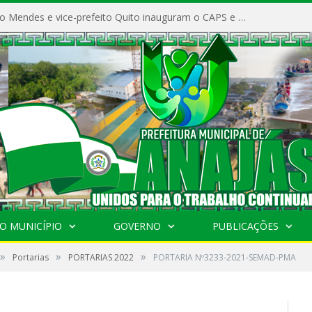
Prefeito Vivaldo Mendes e vice-prefeito Quito inauguram o CAPS e fortalecem a saúde pública em Anajás.
O MUNICÍPIO
GOVERNO
PUBLICAÇÕES
»
»
»
Portarias
PORTARIAS 2022
PORTARIA Nº3233-2021-SEMAD-PMA