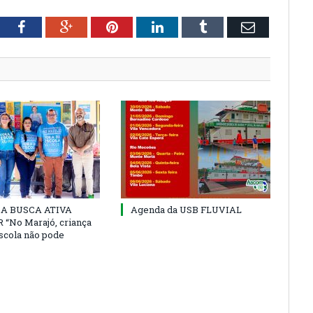
tter
Facebook
Google+
Pinterest
LinkedIn
Tumblr
Email
 DA BUSCA ATIVA
Agenda da USB FLUVIAL
“No Marajó, criança
escola não pode