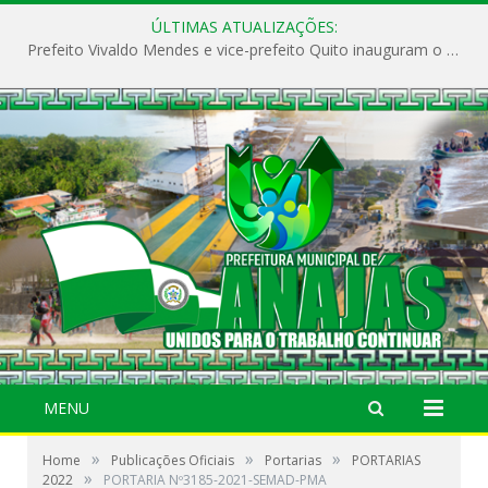
ÚLTIMAS ATUALIZAÇÕES:
Prefeito Vivaldo Mendes e vice-prefeito Quito inauguram o CAPS e fortalecem a saúde pública em Anajás.
MENU
»
»
»
Home
Publicações Oficiais
Portarias
PORTARIAS
»
2022
PORTARIA Nº3185-2021-SEMAD-PMA