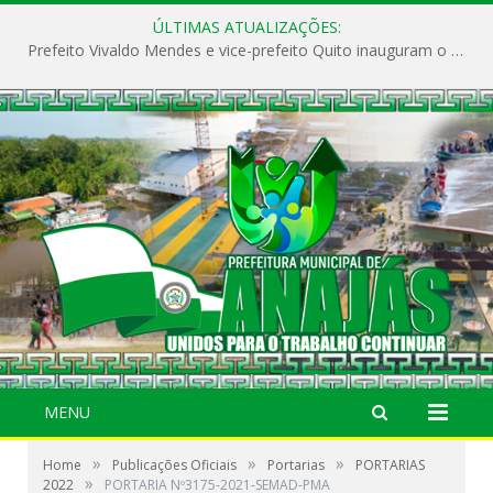
ÚLTIMAS ATUALIZAÇÕES:
Prefeito Vivaldo Mendes e vice-prefeito Quito inauguram o CAPS e fortalecem a saúde pública em Anajás.
MENU
»
»
»
Home
Publicações Oficiais
Portarias
PORTARIAS
»
2022
PORTARIA Nº3175-2021-SEMAD-PMA