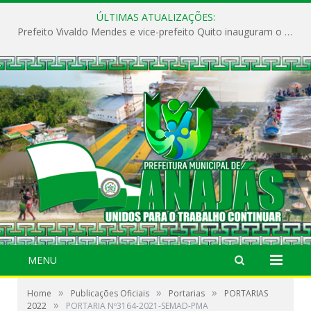
ÚLTIMAS ATUALIZAÇÕES:
Prefeito Vivaldo Mendes e vice-prefeito Quito inauguram o CAPS e fortalecem a saúde pública em Anajás.
MENU
»
»
»
Home
Publicações Oficiais
Portarias
PORTARIAS
»
2022
PORTARIA Nº3164-2021-SEMAD-PMA