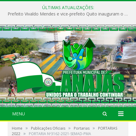
ÚLTIMAS ATUALIZAÇÕES:
Prefeito Vivaldo Mendes e vice-prefeito Quito inauguram o CAPS e fortalecem a saúde pública em Anajás.
MENU
»
»
»
Home
Publicações Oficiais
Portarias
PORTARIAS
»
2022
PORTARIA Nº3162-2021-SEMAD-PMA