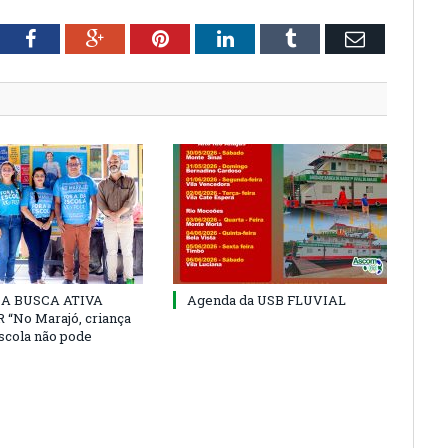
tter
Facebook
Google+
Pinterest
LinkedIn
Tumblr
Email
 DA BUSCA ATIVA
Agenda da USB FLUVIAL
“No Marajó, criança
escola não pode