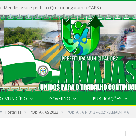
Prefeito Vivaldo Mendes e vice-prefeito Quito inauguram o CAPS e fortalecem a saúde pública em Anajás.
O MUNICÍPIO
GOVERNO
PUBLICAÇÕES
»
»
»
Portarias
PORTARIAS 2022
PORTARIA Nº3127-2021-SEMAD-PMA