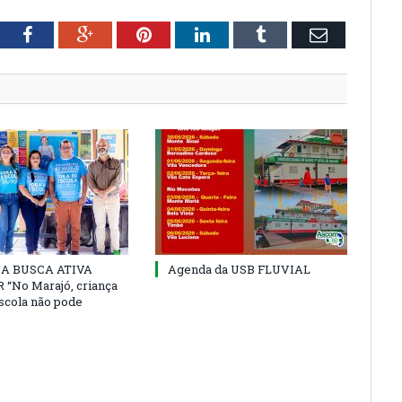
tter
Facebook
Google+
Pinterest
LinkedIn
Tumblr
Email
 DA BUSCA ATIVA
Agenda da USB FLUVIAL
“No Marajó, criança
escola não pode