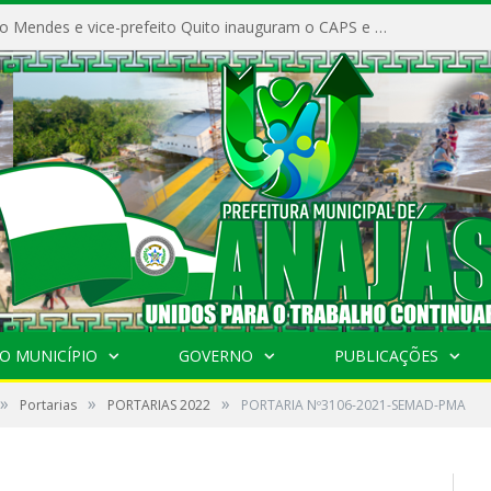
Prefeito Vivaldo Mendes e vice-prefeito Quito inauguram o CAPS e fortalecem a saúde pública em Anajás.
O MUNICÍPIO
GOVERNO
PUBLICAÇÕES
»
»
»
Portarias
PORTARIAS 2022
PORTARIA Nº3106-2021-SEMAD-PMA