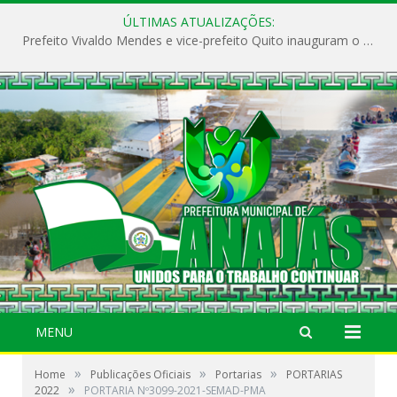
ÚLTIMAS ATUALIZAÇÕES:
Prefeito Vivaldo Mendes e vice-prefeito Quito inauguram o CAPS e fortalecem a saúde pública em Anajás.
MENU
»
»
»
Home
Publicações Oficiais
Portarias
PORTARIAS
»
2022
PORTARIA Nº3099-2021-SEMAD-PMA