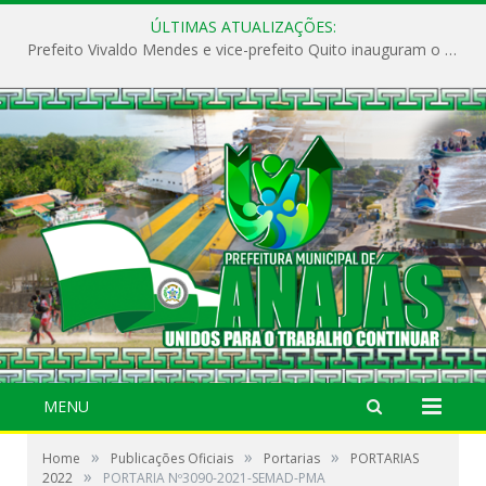
ÚLTIMAS ATUALIZAÇÕES:
Prefeito Vivaldo Mendes e vice-prefeito Quito inauguram o CAPS e fortalecem a saúde pública em Anajás.
MENU
»
»
»
Home
Publicações Oficiais
Portarias
PORTARIAS
»
2022
PORTARIA Nº3090-2021-SEMAD-PMA