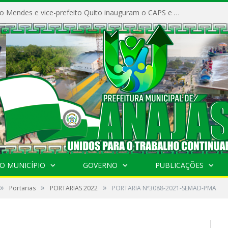
Prefeito Vivaldo Mendes e vice-prefeito Quito inauguram o CAPS e fortalecem a saúde pública em Anajás.
O MUNICÍPIO
GOVERNO
PUBLICAÇÕES
»
»
»
Portarias
PORTARIAS 2022
PORTARIA Nº3088-2021-SEMAD-PMA