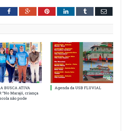
tter
Facebook
Google+
Pinterest
LinkedIn
Tumblr
Email
 DA BUSCA ATIVA
Agenda da USB FLUVIAL
“No Marajó, criança
escola não pode