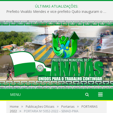
ÚLTIMAS ATUALIZAÇÕES:
Prefeito Vivaldo Mendes e vice-prefeito Quito inauguram o CAPS e fortalecem a saúde pública em Anajás.
MENU
»
»
»
Home
Publicações Oficiais
Portarias
PORTARIAS
»
2022
PORTARIA Nº 5052-2022 – SEMAD-PMA