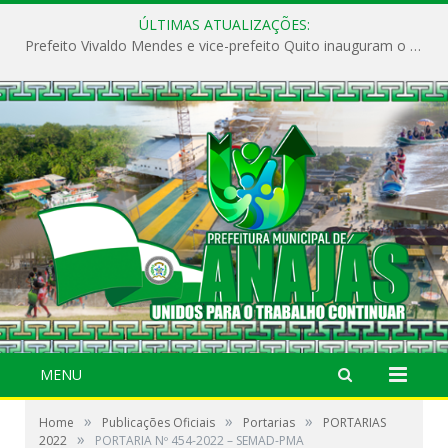
ÚLTIMAS ATUALIZAÇÕES:
Prefeito Vivaldo Mendes e vice-prefeito Quito inauguram o CAPS e fortalecem a saúde pública em Anajás.
MENU
»
»
»
Home
Publicações Oficiais
Portarias
PORTARIAS
»
2022
PORTARIA Nº 454-2022 – SEMAD-PMA