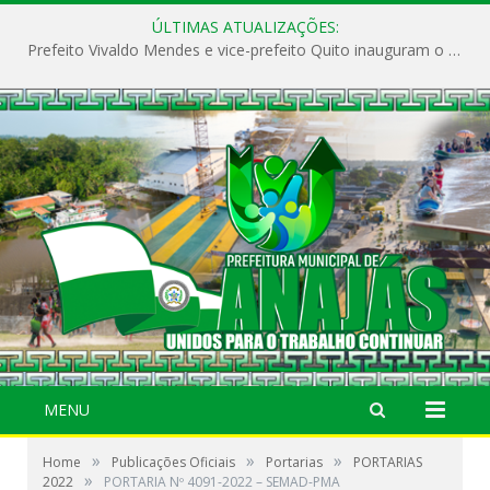
ÚLTIMAS ATUALIZAÇÕES:
Prefeito Vivaldo Mendes e vice-prefeito Quito inauguram o CAPS e fortalecem a saúde pública em Anajás.
MENU
»
»
»
Home
Publicações Oficiais
Portarias
PORTARIAS
»
2022
PORTARIA Nº 4091-2022 – SEMAD-PMA