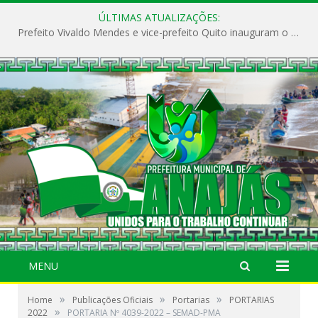
ÚLTIMAS ATUALIZAÇÕES:
Prefeito Vivaldo Mendes e vice-prefeito Quito inauguram o CAPS e fortalecem a saúde pública em Anajás.
MENU
»
»
»
Home
Publicações Oficiais
Portarias
PORTARIAS
»
2022
PORTARIA Nº 4039-2022 – SEMAD-PMA