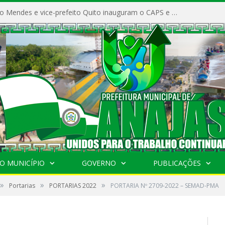
Prefeito Vivaldo Mendes e vice-prefeito Quito inauguram o CAPS e fortalecem a saúde pública em Anajás.
O MUNICÍPIO
GOVERNO
PUBLICAÇÕES
»
»
»
Portarias
PORTARIAS 2022
PORTARIA Nº 2709-2022 – SEMAD-PMA