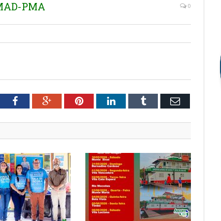
EMAD-PMA
0
tter
Facebook
Google+
Pinterest
LinkedIn
Tumblr
Email