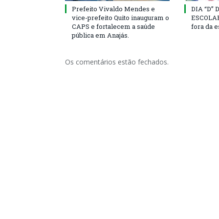
Prefeito Vivaldo Mendes e
DIA “D”
vice-prefeito Quito inauguram o
ESCOLAR 
CAPS e fortalecem a saúde
fora da 
pública em Anajás.
Os comentários estão fechados.