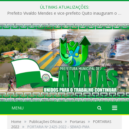
ÚLTIMAS ATUALIZAÇÕES:
Prefeito Vivaldo Mendes e vice-prefeito Quito inauguram o CAPS e fortalecem a saúde pública em Anajás.
MENU
»
»
»
Home
Publicações Oficiais
Portarias
PORTARIAS
»
2022
PORTARIA Nº 2425-2022 – SEMAD-PMA