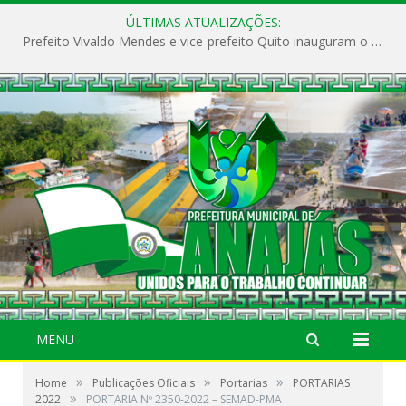
ÚLTIMAS ATUALIZAÇÕES:
Prefeito Vivaldo Mendes e vice-prefeito Quito inauguram o CAPS e fortalecem a saúde pública em Anajás.
MENU
»
»
»
Home
Publicações Oficiais
Portarias
PORTARIAS
»
2022
PORTARIA Nº 2350-2022 – SEMAD-PMA