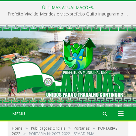
ÚLTIMAS ATUALIZAÇÕES:
Prefeito Vivaldo Mendes e vice-prefeito Quito inauguram o CAPS e fortalecem a saúde pública em Anajás.
MENU
»
»
»
Home
Publicações Oficiais
Portarias
PORTARIAS
»
2022
PORTARIA Nº 2097-2022 – SEMAD-PMA