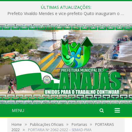
ÚLTIMAS ATUALIZAÇÕES:
Prefeito Vivaldo Mendes e vice-prefeito Quito inauguram o CAPS e fortalecem a saúde pública em Anajás.
MENU
»
»
»
Home
Publicações Oficiais
Portarias
PORTARIAS
»
2022
PORTARIA Nº 2062-2022 – SEMAD-PMA