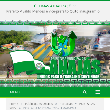
ÚLTIMAS ATUALIZAÇÕES:
Prefeito Vivaldo Mendes e vice-prefeito Quito inauguram o CAPS e fortalecem a saúde pública em Anajás.
MENU
»
»
»
Home
Publicações Oficiais
Portarias
PORTARIAS
»
2022
PORTARIA Nº 2059-2022 – SEMAD-PMA