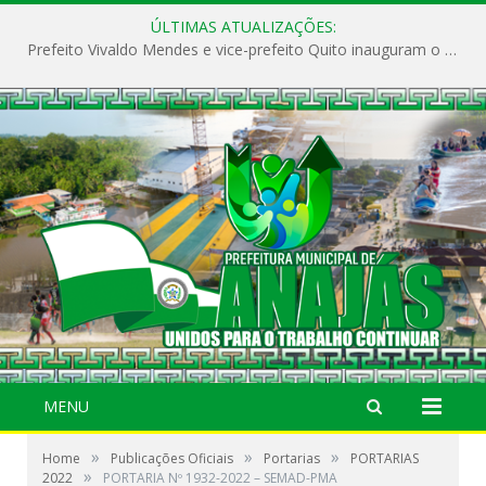
ÚLTIMAS ATUALIZAÇÕES:
Prefeito Vivaldo Mendes e vice-prefeito Quito inauguram o CAPS e fortalecem a saúde pública em Anajás.
MENU
»
»
»
Home
Publicações Oficiais
Portarias
PORTARIAS
»
2022
PORTARIA Nº 1932-2022 – SEMAD-PMA