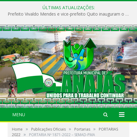
ÚLTIMAS ATUALIZAÇÕES:
Prefeito Vivaldo Mendes e vice-prefeito Quito inauguram o CAPS e fortalecem a saúde pública em Anajás.
MENU
»
»
»
Home
Publicações Oficiais
Portarias
PORTARIAS
»
2022
PORTARIA Nº 1871-2022 – SEMAD-PMA