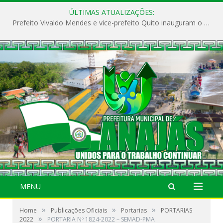
ÚLTIMAS ATUALIZAÇÕES:
Prefeito Vivaldo Mendes e vice-prefeito Quito inauguram o CAPS e fortalecem a saúde pública em Anajás.
MENU
»
»
»
Home
Publicações Oficiais
Portarias
PORTARIAS
»
2022
PORTARIA Nº 1824-2022 – SEMAD-PMA