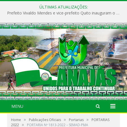
ÚLTIMAS ATUALIZAÇÕES:
Prefeito Vivaldo Mendes e vice-prefeito Quito inauguram o CAPS e fortalecem a saúde pública em Anajás.
MENU
»
»
»
Home
Publicações Oficiais
Portarias
PORTARIAS
»
2022
PORTARIA Nº 1813-2022 – SEMAD-PMA