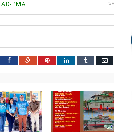
EMAD-PMA
0
tter
Facebook
Google+
Pinterest
LinkedIn
Tumblr
Email