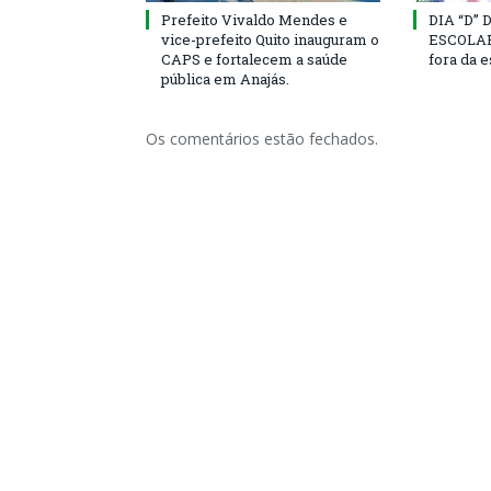
Prefeito Vivaldo Mendes e
DIA “D”
vice-prefeito Quito inauguram o
ESCOLAR 
CAPS e fortalecem a saúde
fora da 
pública em Anajás.
Os comentários estão fechados.