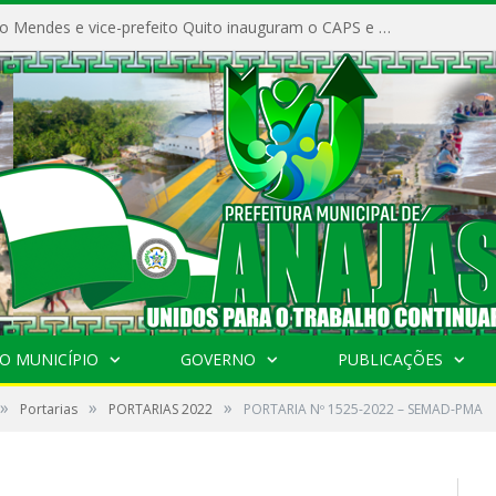
Prefeito Vivaldo Mendes e vice-prefeito Quito inauguram o CAPS e fortalecem a saúde pública em Anajás.
O MUNICÍPIO
GOVERNO
PUBLICAÇÕES
»
»
»
Portarias
PORTARIAS 2022
PORTARIA Nº 1525-2022 – SEMAD-PMA