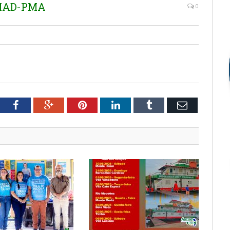
EMAD-PMA
0
tter
Facebook
Google+
Pinterest
LinkedIn
Tumblr
Email