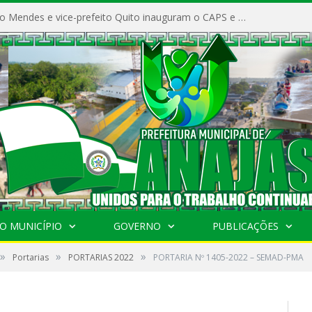
Prefeito Vivaldo Mendes e vice-prefeito Quito inauguram o CAPS e fortalecem a saúde pública em Anajás.
O MUNICÍPIO
GOVERNO
PUBLICAÇÕES
»
»
»
Portarias
PORTARIAS 2022
PORTARIA Nº 1405-2022 – SEMAD-PMA