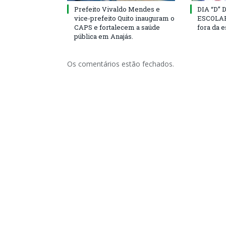
Prefeito Vivaldo Mendes e
DIA “D”
vice-prefeito Quito inauguram o
ESCOLAR 
CAPS e fortalecem a saúde
fora da 
pública em Anajás.
Os comentários estão fechados.