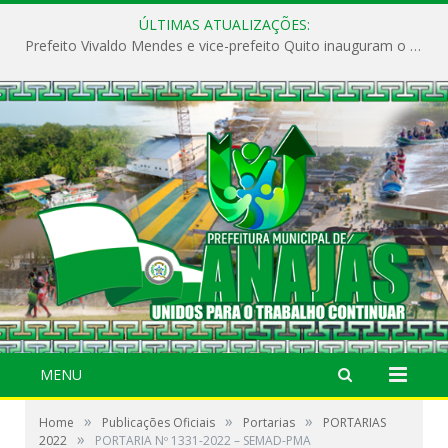
ÚLTIMAS ATUALIZAÇÕES:
Prefeito Vivaldo Mendes e vice-prefeito Quito inauguram o CAPS e fortalecem a saúde pública em Anajás.
MENU
»
»
»
Home
Publicações Oficiais
Portarias
PORTARIAS
»
2022
PORTARIA Nº 1331-2022 – SEMAD-PMA