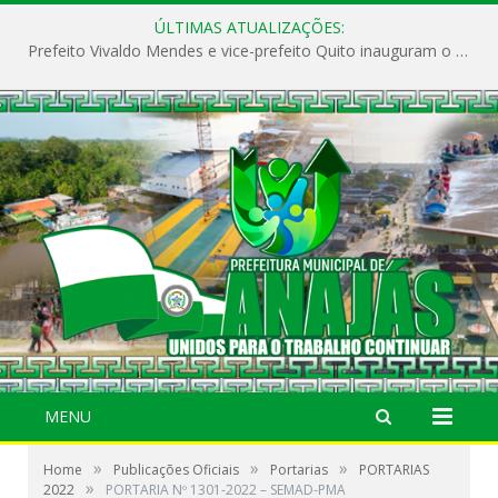
ÚLTIMAS ATUALIZAÇÕES:
Prefeito Vivaldo Mendes e vice-prefeito Quito inauguram o CAPS e fortalecem a saúde pública em Anajás.
MENU
»
»
»
Home
Publicações Oficiais
Portarias
PORTARIAS
»
2022
PORTARIA Nº 1301-2022 – SEMAD-PMA