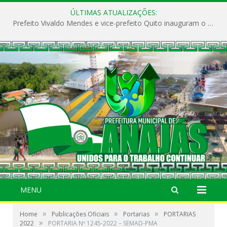
ÚLTIMAS ATUALIZAÇÕES:
Prefeito Vivaldo Mendes e vice-prefeito Quito inauguram o CAPS e fortalecem a saúde pública em Anajás.
MENU
»
»
»
Home
Publicações Oficiais
Portarias
PORTARIAS
»
2022
PORTARIA Nº 1245-2022 – SEMAD-PMA