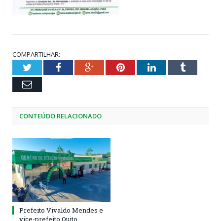
COMPARTILHAR:
Twitter
Facebook
Google+
Pinterest
LinkedIn
Tumblr
Email
CONTEÚDO RELACIONADO
Prefeito Vivaldo Mendes e
vice-prefeito Quito