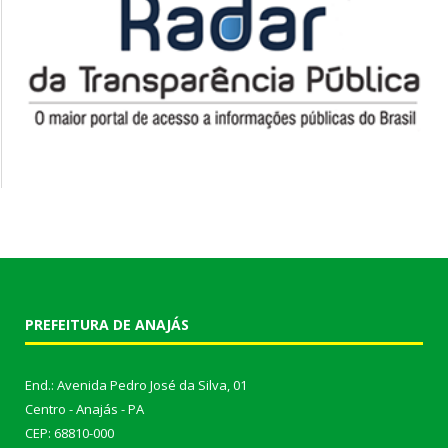
PREFEITURA DE ANAJÁS
End.: Avenida Pedro José da Silva, 01
Centro - Anajás - PA
CEP: 68810-000