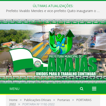
ÚLTIMAS ATUALIZAÇÕES:
Prefeito Vivaldo Mendes e vice-prefeito Quito inauguram o CAPS e fortalecem a saúde pública em Anajás.
MENU
»
»
»
Home
Publicações Oficiais
Portarias
PORTARIAS
»
2022
PORTARIA Nº 1192-2022