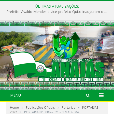
ÚLTIMAS ATUALIZAÇÕES:
Prefeito Vivaldo Mendes e vice-prefeito Quito inauguram o CAPS e fortalecem a saúde pública em Anajás.
MENU
»
»
»
Home
Publicações Oficiais
Portarias
PORTARIAS
»
2022
PORTARIA Nº 0088-2021 – SEMAD-PMA