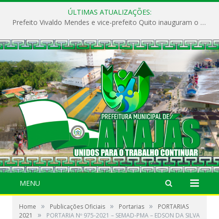
ÚLTIMAS ATUALIZAÇÕES:
Prefeito Vivaldo Mendes e vice-prefeito Quito inauguram o CAPS e fortalecem a saúde pública em Anajás.
MENU
»
»
»
Home
Publicações Oficiais
Portarias
PORTARIAS
»
2021
PORTARIA Nº 975-2021 – SEMAD-PMA – EDSON DA SILVA