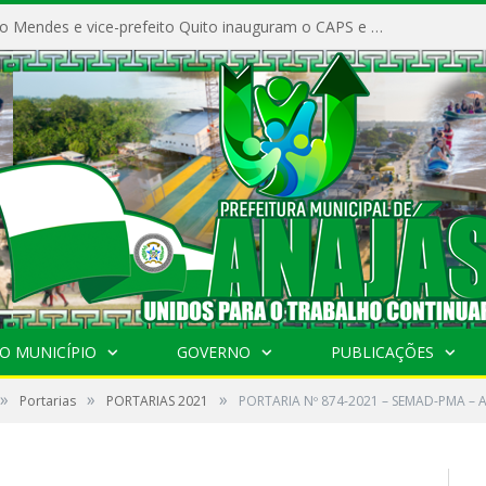
Prefeito Vivaldo Mendes e vice-prefeito Quito inauguram o CAPS e fortalecem a saúde pública em Anajás.
O MUNICÍPIO
GOVERNO
PUBLICAÇÕES
»
»
»
Portarias
PORTARIAS 2021
PORTARIA Nº 874-2021 – SEMAD-PMA – 