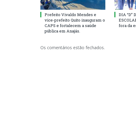
Prefeito Vivaldo Mendes e
DIA “D”
vice-prefeito Quito inauguram o
ESCOLAR 
CAPS e fortalecem a saúde
fora da 
pública em Anajás.
Os comentários estão fechados.