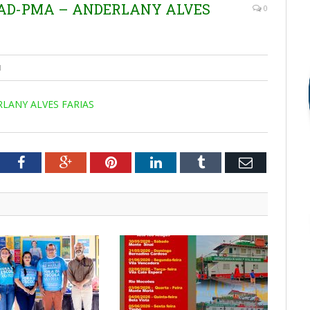
EMAD-PMA – ANDERLANY ALVES
0
1
RLANY ALVES FARIAS
tter
Facebook
Google+
Pinterest
LinkedIn
Tumblr
Email